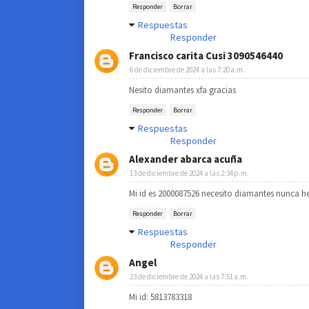
Responder
Borrar
Respuestas
Responder
Francisco carita Cusi 3090546440
6 de diciembre de 2024 a las 7:20 a.m.
Nesito diamantes xfa gracias
Responder
Borrar
Respuestas
Responder
Alexander abarca acuña
13 de diciembre de 2024 a las 2:34 p.m.
Mi id es 2000087526 necesito diamantes nunca he
Responder
Borrar
Respuestas
Responder
Angel
23 de diciembre de 2024 a las 7:51 a.m.
Mi id: 5813783318