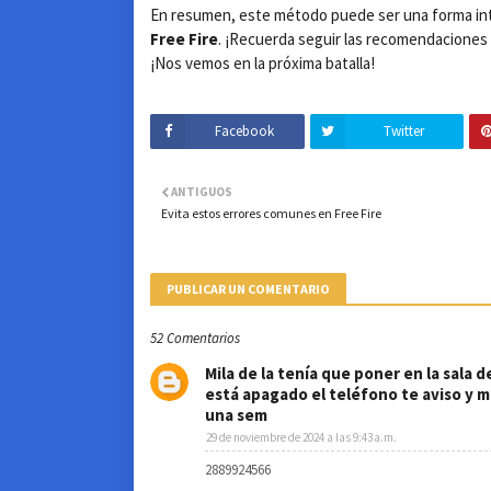
En resumen, este método puede ser una forma int
Free Fire
. ¡Recuerda seguir las recomendaciones 
¡Nos vemos en la próxima batalla!
Facebook
Twitter
ANTIGUOS
Evita estos errores comunes en Free Fire
PUBLICAR UN COMENTARIO
52 Comentarios
Mila de la tenía que poner en la sala 
está apagado el teléfono te aviso y me
una sem
29 de noviembre de 2024 a las 9:43 a.m.
2889924566