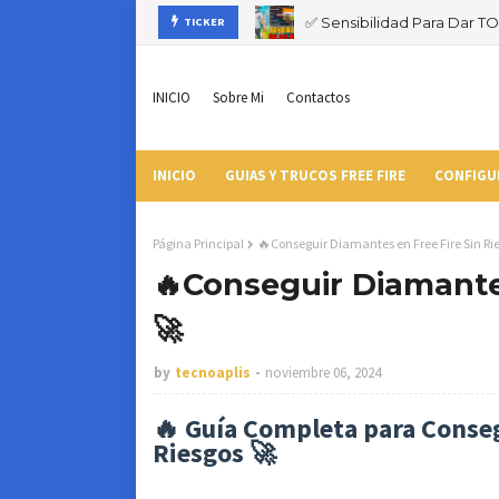
✅ Sensibilidad Para Dar T
TICKER
INICIO
Sobre Mi
Contactos
INICIO
GUIAS Y TRUCOS FREE FIRE
CONFIGU
Página Principal
🔥Conseguir Diamantes en Free Fire Sin Ri
🔥Conseguir Diamantes
🚀
by
tecnoaplis
noviembre 06, 2024
🔥 Guía Completa para Conseg
Riesgos 🚀