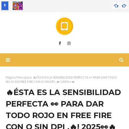
🔥 La Nueva Bizon con Chips “X” es la Mejor de Todas 😱 | Free
Fire x Digimon
Página Principal
🔥ÉSTA ES LA SENSIBILIDAD PERFECTA 👀 PARA DAR TODO
ROJO EN FREE FIRE CON O SIN DPI ,🔥! 2025👀🔥
🔥ÉSTA ES LA SENSIBILIDAD
PERFECTA 👀 PARA DAR
TODO ROJO EN FREE FIRE
CON O SIN DPI ,🔥! 2025👀🔥